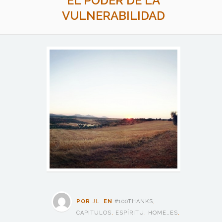
EL PODER DE LA
VULNERABILIDAD
POR
JL
EN
#100THANKS
,
CAPITULOS
,
ESPÍRITU
,
HOME_ES
,