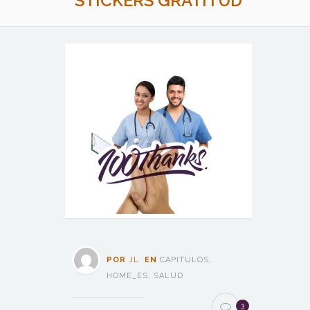
STICKERS GRATITUD
POR
JL
EN
CAPITULOS
,
HOME_ES
,
SALUD
3