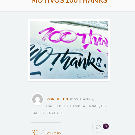
MOTIVOS 100THANKS
POR
JL
EN
#100THANKS
,
CAPITULOS
,
FAMILIA
,
HOME_ES
,
SALUD
,
TRABAJO
0
31
Oct 2016