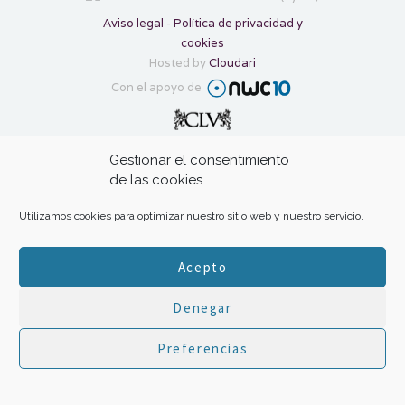
Aviso legal
-
Política de privacidad y
cookies
Hosted by
Cloudari
Con el apoyo de
Transforma tu gratitud en ayuda con:
Gestionar el consentimiento
de las cookies
Utilizamos cookies para optimizar nuestro sitio web y nuestro servicio.
Acepto
Inicio
|
El proyecto
|
Inspiración
|
Tus
Denegar
100Thanks
|
Propulsa 100Thanks
|
Preferencias
ChristmasBlockchain.org
|