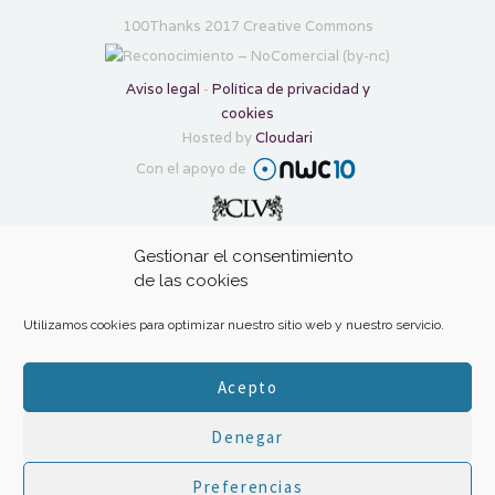
100Thanks 2017 Creative Commons
Aviso legal
-
Política de privacidad y
cookies
Hosted by
Cloudari
Con el apoyo de
Transforma tu gratitud en ayuda con:
Gestionar el consentimiento
de las cookies
Utilizamos cookies para optimizar nuestro sitio web y nuestro servicio.
Acepto
Inicio
|
El proyecto
|
Inspiración
|
Tus
Denegar
100Thanks
|
Propulsa 100Thanks
|
Preferencias