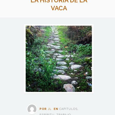
LA HISTORIA DE LA
VACA
POR
JL
EN
CAPITULOS
,
ESPÍRITU
,
TRABAJO