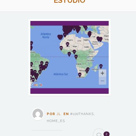
ESTUDIO
POR
JL
EN
#100THANKS
,
HOME_ES
2