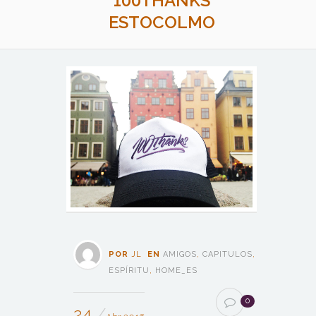
100THANKS
ESTOCOLMO
POR
JL
EN
AMIGOS
,
CAPITULOS
,
ESPÍRITU
,
HOME_ES
0
24