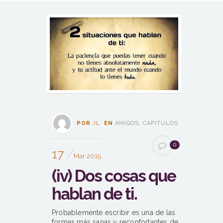
POR
JL
EN
AMIGOS
,
CAPITULOS
0
17
Mar 2015
(iv) Dos cosas que
hablan de ti.
Probablemente escribir es una de las
formas más sanas y reconfortantes de