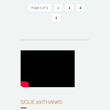
Page 3 of 3
«
1
2
3
SIGUE 100THANKS