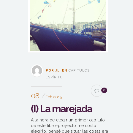
POR
JL
EN
CAPITULOS
,
ESPÍRITU
0
08
Feb 2015
(I) La marejada
A la hora de elegir un primer capítulo
de este libro-proyecto me costó
elegirlo, pensé que situar las cosas era