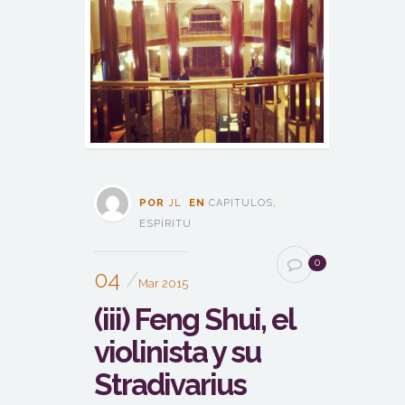
POR
JL
EN
CAPITULOS
,
ESPÍRITU
0
04
Mar 2015
(iii) Feng Shui, el
violinista y su
Stradivarius