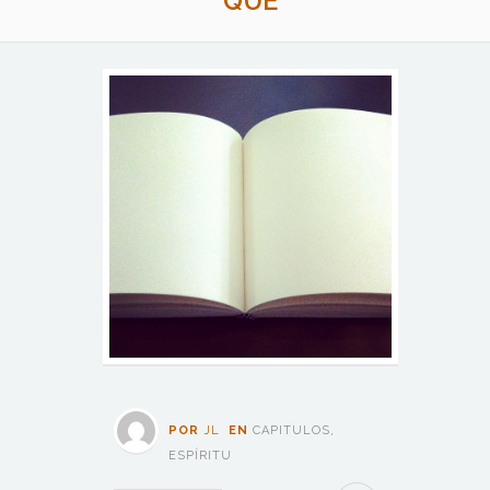
QUÉ
POR
JL
EN
CAPITULOS
,
ESPÍRITU