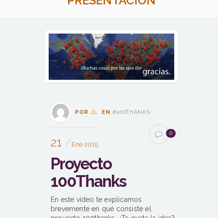
PRESENTACIÓN
POR
JL
EN
#100THANKS
0
21
Ene 2015
Proyecto
100Thanks
En este vídeo te explicamos
brevemente en qué consiste el
proyecto 100thanks. ¿Te gusta la idea?